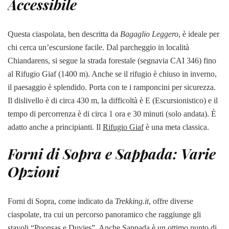
Accessibile
Questa ciaspolata, ben descritta da
Bagaglio Leggero
, è ideale per
chi cerca un’escursione facile. Dal parcheggio in località
Chiandarens, si segue la strada forestale (segnavia CAI 346) fino
al Rifugio Giaf (1400 m). Anche se il rifugio è chiuso in inverno,
il paesaggio è splendido. Porta con te i ramponcini per sicurezza.
Il dislivello è di circa 430 m, la difficoltà è E (Escursionistico) e il
tempo di percorrenza è di circa 1 ora e 30 minuti (solo andata). È
adatto anche a principianti. Il
Rifugio Giaf
è una meta classica.
Forni di Sopra e Sappada: Varie
Opzioni
Forni di Sopra, come indicato da
Trekking.it
, offre diverse
ciaspolate, tra cui un percorso panoramico che raggiunge gli
stavoli “Puonsas e Duvies”. Anche Sappada è un ottimo punto di