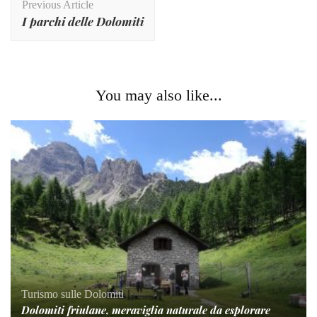
Previous Article
Navigation
I parchi delle Dolomiti
You may also like...
Turismo sulle Dolomiti
Dolomiti friulane, meraviglia naturale da esplorare